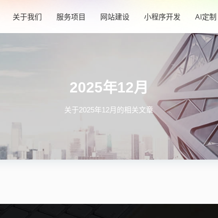
关于我们
服务项目
网站建设
小程序开发
AI定制
2025年12月
关于2025年12月的相关文章