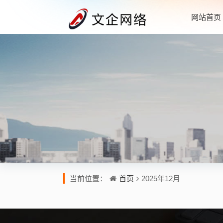
网站首页
首页
当前位置：
2025年12月