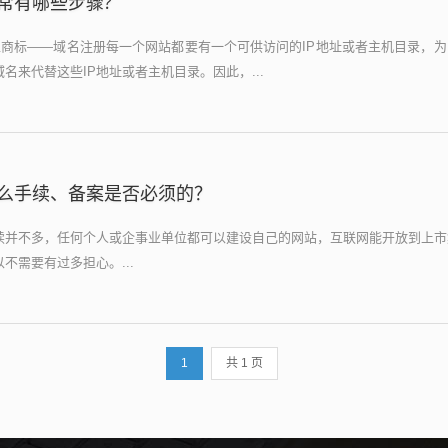
常有哪些步骤?
上商标——域名注册每一个网站都要有一个可供访问的IP地址或者主机目录，
名来代替这些IP地址或者主机目录。因此，...
么手续、备案是否必须的？
续并不多，任何个人或企事业单位都可以建设自己的网站，互联网能开放到上市
不需要有过多担心。...
1
共 1 页