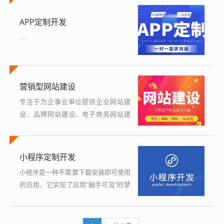
一个平台，在这个更简便的、方便的平
APP定制开发
台里进...
...
营销型网站建设
专注于为企事业单位提供企业网站建
设、品牌网站建设、电子商务网站建
设、门户网站建设、电子政务与政府部
门网站建设 、事业单位与公益网站建
设、网站标准化重构、网站改版与改
小程序定制开发
造...
小程序是一种不需要下载安装即可使用
的应用，它实现了应用“触手可及”的梦
想，用户扫一扫或者搜一下即可打开应
用。也体现了“用完即走”的理念，用户
不用关心是否安装太多应用的问题。应